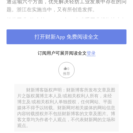
通运输六个方面，优先解决轻纺工业发展中存在的问
题。浙江在实施当中，又有所创造发挥。
轻纺工业“吃小灶”。1979年，全省重工业投资比上年
削减32.8%，轻纺工业投资增加25.2%。1979年，从省
级机动财力中拨出2000万元作为轻纺工业的专项贷
打开财新App 免费阅读全文
款，增拨大量紧缺材料用于轻工业生产。
订阅用户可展开阅读全文
登录
突破只在大中城市兴建轻纺骨干企业的框框，积极支
持有条件的地区创办新的轻纺企业。尤其是绍兴等县
0
活力充分发挥，乡镇纺织业迅猛发展。
推荐
3、轻纺造就浙江模式
财新博客版权声明：财新博客所发布文章及图
回顾浙江改革开放以来改革发展历程，早期有两个基
片之版权属博主本人及/或相关权利人所有，未经
本因素发挥了关键性作用。一个是民营企业，另一个
博主及/或相关权利人单独授权，任何网站、平面
就是轻纺工业。可以说是这两个因素结合在一起，造
媒体不得予以转载。财新网对相关媒体的网站信息
内容转载授权并不包括财新博客的文章及图片。博
就了今日的浙江。
客文章均为作者个人观点，不代表财新网的立场和
1978至1986年的那段岁月，轻纺工业成为浙江快速增
观点。