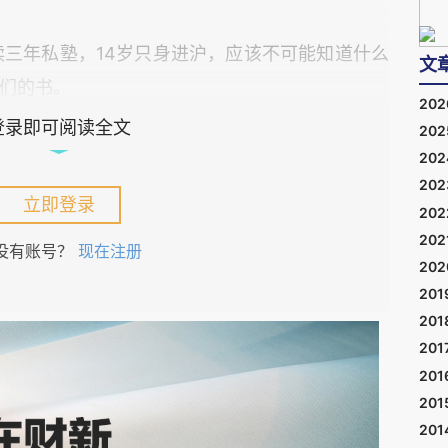
读三年私塾，14岁只身进沪，应该不可能知道什么
文
们的书。
20
登录即可阅读全文
20
为方式，是基于乡人影响，内心召唤，自然而然的
20
入具体案例进行深入研究。
20
立即登录
20
202
没有账号？
现在注册
20
201
商起源的重要部分。
201
201
发迹时间言，能与之匹敌的或仅南浔四象；以人数
201
201
201