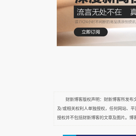
关于上海宁波人，美国历史学
味着富有和温文尔雅……”（注1）
镇海商人作为一个乡土群体，
楚，其财富及影响除英美等富豪外
说一句调侃的话。20世纪三
卿，最恶劣的商人也是镇海人——
——《中国商帮600年》“宁
财新博客版权声明：财新博客所发布文章
物”，6位是镇海人，方介堂、李
及/或相关权利人单独授权，任何网站、
分别是镇海毗邻的严信厚（慈溪
授权并不包括财新博客的文章及图片。博
（余姚）和刘鸿生（定海）（注2