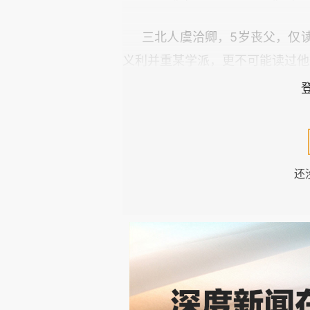
三北人虞洽卿，5岁丧父，仅
义利并重某学派，更不可能读过他
虞洽卿义利并重的价值观和行
外在表现。而这一些，显然需要深
一、镇海人执上海商界之牛耳
还
镇海在上海的商人，是现代浙
现代浙商首推上海宁波帮。以
言，宁波帮无可比拟。