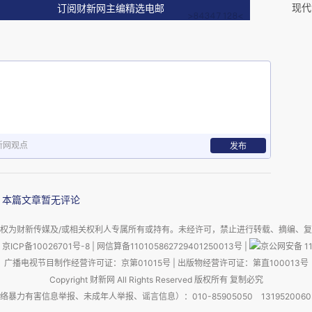
现代
订阅财新网主编精选电邮
作者列举14位活跃于上海工商金融界的“著名旅沪
3）。这是一本广受好评的专著，作者曾作大量社会
耳听一位老宁波说熟悉作者。
条目，有一个60人的上海宁波人的工商人物名录，
，20人镇海，占38.0%，9人余姚（注4），8人鄞
新网观点
发布
，1人不详。
或偶然随意。而三种具有相当公信力资料，不约而同
本篇文章暂无评论
，表明本文结论大概率符合实际。
权为财新传媒及/或相关权利人专属所有或持有。未经许可，禁止进行转载、摘编、
京ICP备10026701号-8
|
网信算备110105862729401250013号
|
京公网安备 11
海人占比也随之下降。这显然符合统计学规律，即
广播电视节目制作经营许可证：京第01015号
|
出版物经营许可证：第直100013号
Copyright 财新网 All Rights Reserved 版权所有 复制必究
降，进一步做实了本文判断。
害信息举报、未成年人举报、谣言信息）：010-85905050 13195200605 举报邮