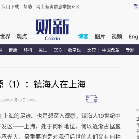
登
应用下载
帮助
网上有害信息举报专区
世界
观点
博客
图片
视频
Eng
源
健康
环科
民生
ESG
数字说
比较
中国改革
专题
源（1）：镇海人在上海
026年01月13日 14:53
在上海的足迹。也是想深入观察，镇海人19世纪中
开发区——上海，处于何种地位，何以逐渐占据鳌
传承光大，最重要的是对我们后世的人们又有何种