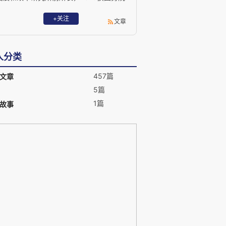
政府特殊津贴。 E-mail：
huoyl@vip.163.com
+关注
文章
人分类
457篇
文章
5篇
1篇
故事