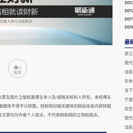
201
家韩起澜不无夸张地说“毋庸置疑，宁波人身份意
201
。
201
201
19世纪中期至20世纪前半期，是上海宁波帮的翘
最
，居上海商界之首。
浙江
四十年代上海，最有影响的商人是镇海人——虞洽
现代
0
当前
1940年被制裁的伪市长傅筱庵。
推荐
生命
当下
波实业金融家们”一节，作者列举10位“前期的代表人
及图片之版权属博主本人及/或相关权利人所有，未经博主
宁波
也亭、叶澄衷、李云书、虞洽卿和方液仙。其他4位
平面媒体不得予以转载。财新网对相关媒体的网站信息内容转载
仅在
）、朱葆三（定海，认宗镇海虹桥朱氏）、宋汉章
客文章均为作者个人观点，不代表财新网的立场和观点。
现代
）。
当前