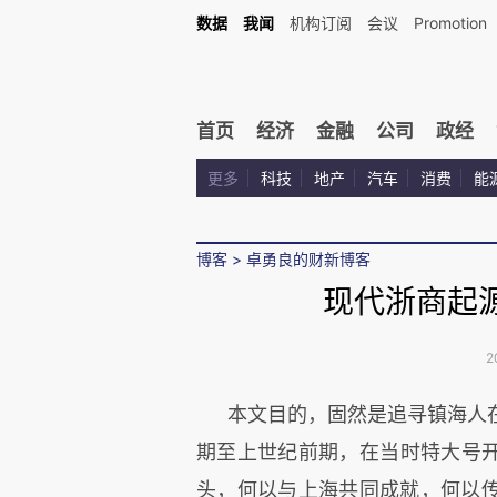
数据
我闻
机构订阅
会议
Promotion
首页
经济
金融
公司
政经
更多
科技
地产
汽车
消费
能
博客
>
卓勇良的财新博客
现代浙商起
2
本文目的，固然是追寻镇海人
期至上世纪前期，在当时特大号
头，何以与上海共同成就，何以