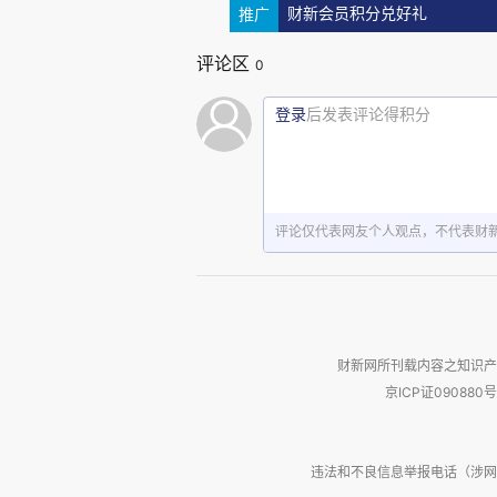
推广
财新会员积分兑好礼
——《上海的宁波人》一书，
宁波人”，其中6位是镇海人（注
评论区
0
调查，笔者20多年前在上海曾亲
登录
后发表评论得积分
——维基百科“宁波籍上海人”
如不包括1940年后出生的为52人
评论仅代表网友个人观点，不代表财
县，7人慈溪，5人定海，2人奉化
仅一种资料说“代表人物”，
把镇海人纳于宁波帮金字塔的塔尖
财新网所刊载内容之知识产
京ICP证090880号
同时随样本数增加，塔尖的镇
塔尖人数会随样本数增多而占比下
违法和不良信息举报电话（涉网络暴力有