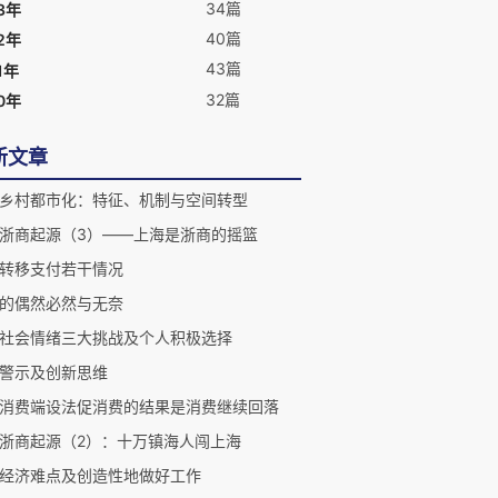
34篇
3年
40篇
2年
43篇
1年
32篇
0年
新文章
乡村都市化：特征、机制与空间转型
浙商起源（3）——上海是浙商的摇篮
转移支付若干情况
的偶然必然与无奈
社会情绪三大挑战及个人积极选择
警示及创新思维
消费端设法促消费的结果是消费继续回落
浙商起源（2）：十万镇海人闯上海
经济难点及创造性地做好工作