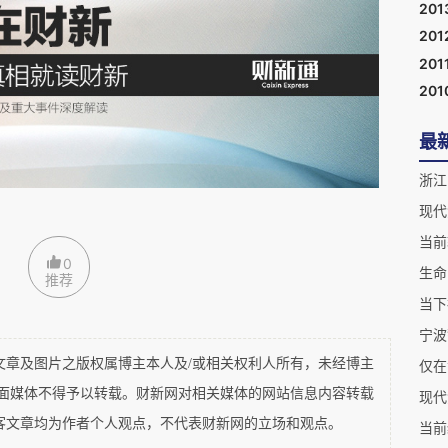
201
201
上取得了又一份超额利润。他们是在用美国人的高工资、
201
201
食物支出只有
多美元，仅占他们家庭支出的
还不
2000
3%
最
浙江
于工业化进程中的国家，其劳工的食物支出通常都占家庭
现代
给美国，但结局则是你将长期处于传统农业社会之中。所
当前
非常无奈的。
0
生命
推荐
当下
宁波
及图片之版权属博主本人及/或相关权利人所有，未经博主
仅在
。这次安检极其简单，唯一与国内不同的是要求把鞋子脱
平面媒体不得予以转载。财新网对相关媒体的网站信息内容转载
现代
脑打印在一张小纸片上，国内的航空公司可以学一下。
客文章均为作者个人观点，不代表财新网的立场和观点。
当前
卫生的黑人，居然冲着我说：
你好
。虽然民族自豪感并
“
”