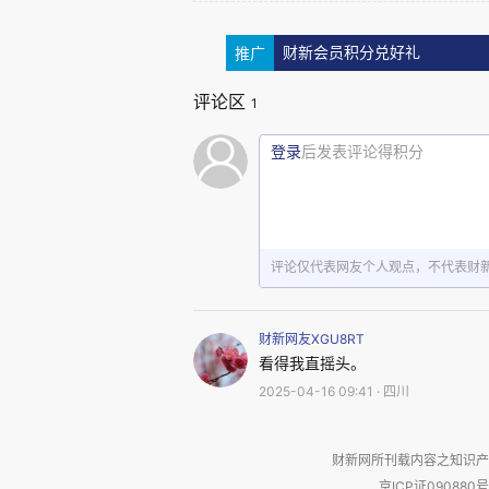
不油然而生，但也觉得很好玩。
推广
财新会员积分兑好礼
购物是出国旅行的一大任务。这次来也
评论区
1
做了工行的
VISA卡，存了一点人民
一件事是去逛店。
登录
后发表评论得积分
美国的物价确实比较便宜。一大瓶黑方
毫升的一瓶黑方要
多元，以人民
640
150
力价格和国内基本差不多，买了一大堆
评论仅代表网友个人观点，不代表财
带点来。
化妆品、手机这样的商品比国内便宜一
财新网友XGU8RT
元，她再三要我多买一点，送人确实不
看得我直摇头。
2025-04-16 09:41 · 四川
苹果公司出的
，国内
多元，
Ihone
4000
店，解码好的
要价
美元
Ihone，
599.99
财新网所刊载内容之知识产
像个黑店一样。
京ICP证090880号