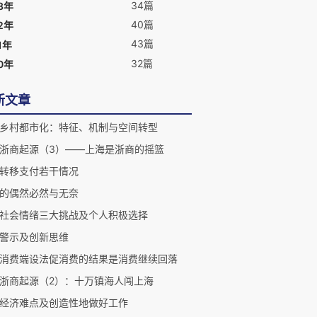
34篇
3年
40篇
2年
43篇
1年
32篇
0年
新文章
乡村都市化：特征、机制与空间转型
浙商起源（3）——上海是浙商的摇篮
转移支付若干情况
的偶然必然与无奈
社会情绪三大挑战及个人积极选择
警示及创新思维
消费端设法促消费的结果是消费继续回落
浙商起源（2）：十万镇海人闯上海
经济难点及创造性地做好工作