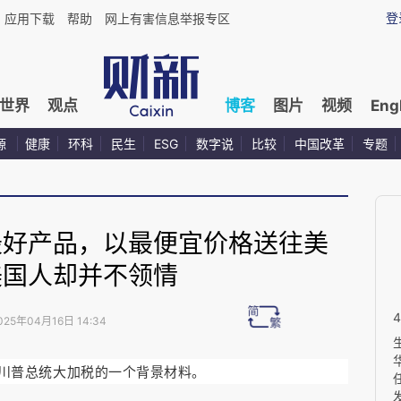
登
应用下载
帮助
网上有害信息举报专区
世界
观点
博客
图片
视频
Eng
源
健康
环科
民生
ESG
数字说
比较
中国改革
专题
最好产品，以最便宜价格送往美
美国人却并不领情
025年04月16日 14:34
是川普总统大加税的一个背景材料。