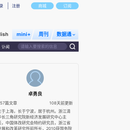
录
注册
商城
订阅
lish
mini+
周刊
数据通
讣闻
卓勇良
457篇文章
108天前更新
生于上海，长于宁波，居于杭州。浙江清
华长三角研究院新经济发展研究中心主
任，中国体改研究会特约研究员，浙江省
发展和改革研究所前所长，2010获国务院