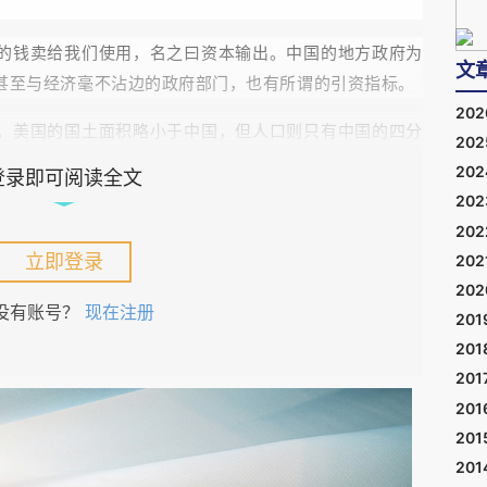
的钱卖给我们使用，名之曰资本输出。中国的地方政府为
文
甚至与经济毫不沾边的政府部门，也有所谓的引资指标。
20
。美国的国土面积略小于中国，但人口则只有中国的四分
20
20
登录即可阅读全文
20
，而美国则起码高达
以上。因此至少就人均耕地而
%
50%
20
国拥有世界两个大洋漫长的海岸线，这是世界所有国家所
立即登录
202
20
没有账号？
现在注册
。拥有硅谷的加州在
年以前，如果是一个国家，则其
2005
201
八。
201
201
买家。
201
201
己最好的产品，以最便宜的价格送往美国。而美国人并不
201
反倾销
的法宝，阻止你把如此好的、如此便宜的产品买给
”