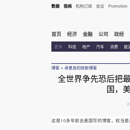
数据
我闻
机构订阅
会议
Promotion
首页
经济
金融
公司
政经
更多
科技
地产
汽车
消费
能
博客
>
卓勇良的财新博客
全世界争先恐后把
国，
2
这是10多年前去美国写的博客，权当