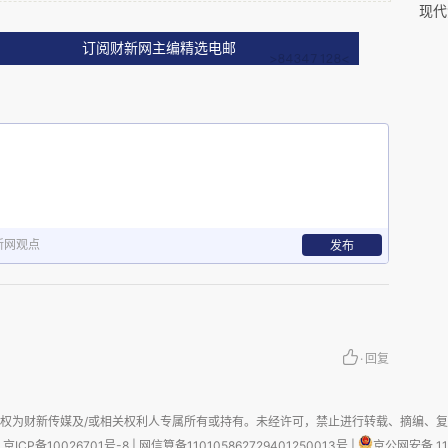
现代
订阅财新网主编精选电邮
和上次去香港一样，并没有计划买什么东西，但巴巴地去
币，以备不时之需。入住旧金山郊外的一家酒店后，当晚的第
酒，大概是
毫升装的，只要约
美元，而在澳门，
2000
600
币计便宜一二百元。一种去头的明虾，
美分一磅。巧克
40
，回去可以随手送人。还在去年，国良的女儿就要我给她
新网观点
发布
大截。女儿要的倩碧隔离霜，
美元一支，国内要两三百
16
错。
·
回复
这儿只要约
美元。我们昨天在第五大道上找到了一家
400
，可以还价到
美元，不过我们还是觉得贵，而且那个店
500
权为财新传媒及/或相关权利人专属所有或持有。未经许可，禁止进行转载、摘编、
京ICP备10026701号-8
|
网信算备110105862729401250013号
|
京公网安备 11