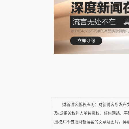
他。
美国人以这种全球大买家的身份，事实
几乎以中国的价格购买基本的日用品。
一个典型的美国中产阶级家庭，全年
到。
而那些把产品卖给美国的、可怜的正处
支出的
以上。当然可以不把产品卖
50%
以对于像中国这样的国家来说，实在是
访美日记十一 便宜的美国物价
在机场
2008-5-30
财新博客版权声明：财新博客所发布文章
纽约肯尼迪机场已经顺利进入候机大厅
及/或相关权利人单独授权，任何网站、
了。他们的登机牌和行李票一起，用电
授权并不包括财新博客的文章及图片。博
从机场洗手间出来，迎面碰到一位打扫