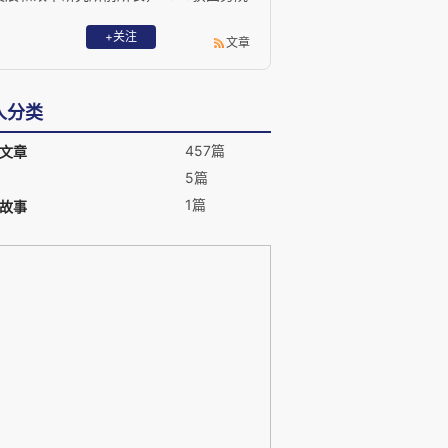
政府特殊津贴。 E-mail：
huoyl@vip.163.com
+关注
文章
人分类
457篇
文章
5篇
1篇
故事